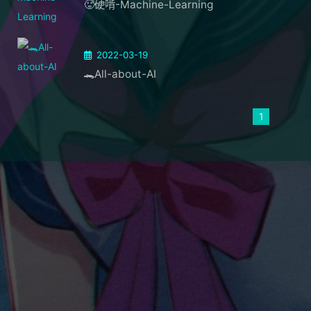
🥵硬啃-Machine-Learning
2022-03-19
🐊All-about-AI
1