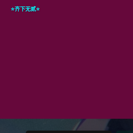
⭐️齐下无贰⭐️