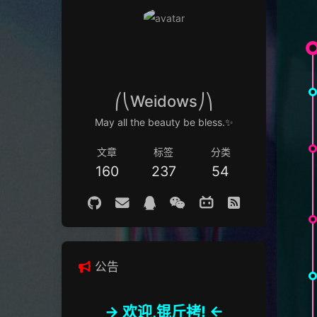
⎛⎝Weidows⎠⎞
May all the beauty be bless.✨
文章
标签
分类
160
237
54
公告
-> 欢迎,锟斤拷! <-