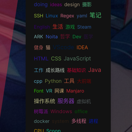
doing
ideas
design
摄影
笔记
SSH
Linux
Regex
yaml
生活
English
游戏
Steam
ARK
Noita
哲学
Dev
医学
VScode
IDEA
健身
猫
JavaScript
HTML
CSS
Java
工作
成长路线
基础知识
Python
工具
cpp
大前端
Font
VR
网课
Manjaro
服务器
操作系统
虚拟机
树莓派
Windows
office
docker
system
多线程
进程
CPU
Scoop