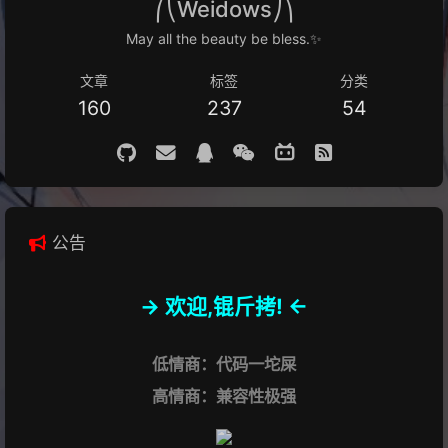
⎛⎝Weidows⎠⎞
May all the beauty be bless.✨
文章
标签
分类
160
237
54
公告
-> 欢迎,锟斤拷! <-
低情商：代码一坨屎
高情商：兼容性极强