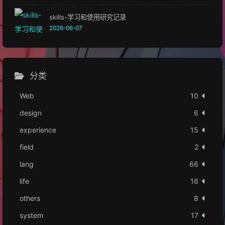
skills-学习和使用研究记录
2026-06-07
分类
Web
10
design
6
experience
15
field
2
lang
66
life
16
others
8
system
17