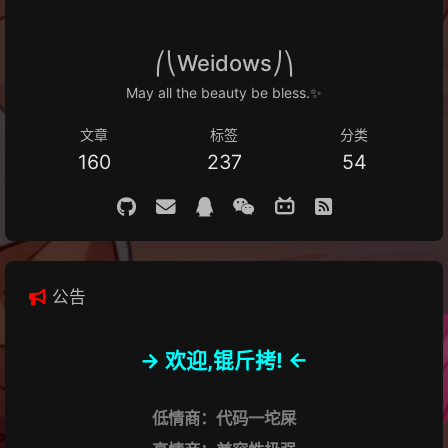
⎛⎝Weidows⎠⎞
May all the beauty be bless.✨
文章
标签
分类
160
237
54
公告
-> 欢迎,锟斤拷! <-
低情商：代码一坨屎