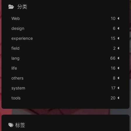
分类
Web
10
design
6
experience
15
field
2
lang
66
life
16
others
8
system
17
tools
20
标签