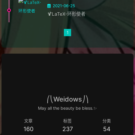
2021-06-25
🍹LaTeX-环形使者
1
⎛⎝Weidows⎠⎞
May all the beauty be bless.✨
文章
标签
分类
160
237
54