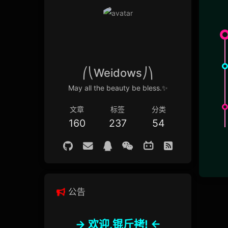
⎛⎝Weidows⎠⎞
May all the beauty be bless.✨
文章
标签
分类
160
237
54
公告
-> 欢迎,锟斤拷! <-