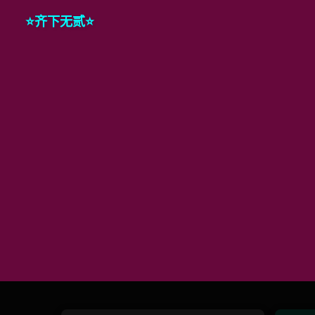
⭐️齐下无贰⭐️