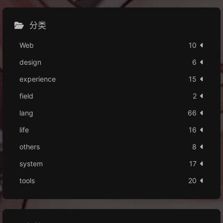
分类
Web
10
design
6
experience
15
field
2
lang
66
life
16
others
8
system
17
tools
20