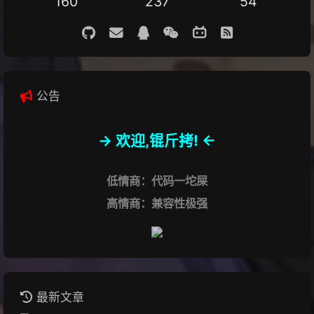
160
237
54
公告
-> 欢迎,锟斤拷! <-
低情商：代码一坨屎
高情商：兼容性极强
最新文章