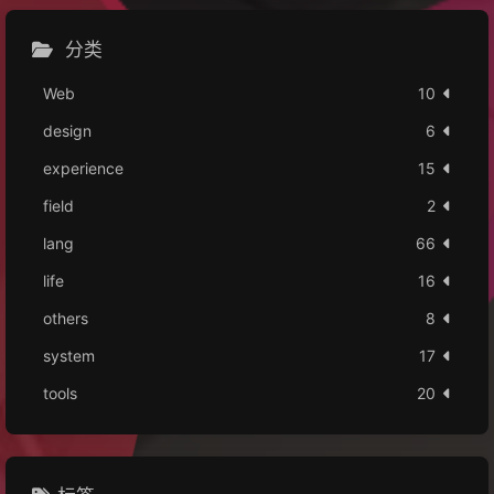
分类
Web
10
design
6
experience
15
field
2
lang
66
life
16
others
8
system
17
tools
20