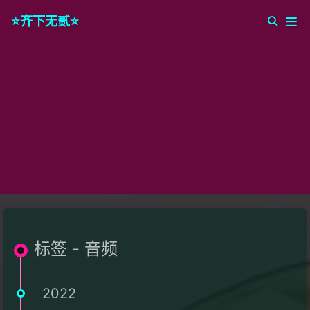
⭐️齐下无贰⭐️
标签 - 音频
2022