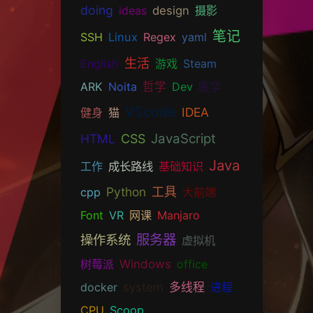
doing
ideas
design
摄影
笔记
SSH
Linux
Regex
yaml
生活
English
游戏
Steam
ARK
Noita
哲学
Dev
医学
VScode
IDEA
健身
猫
JavaScript
HTML
CSS
Java
工作
成长路线
基础知识
Python
工具
cpp
大前端
Font
VR
网课
Manjaro
服务器
操作系统
虚拟机
树莓派
Windows
office
docker
system
多线程
进程
CPU
Scoop