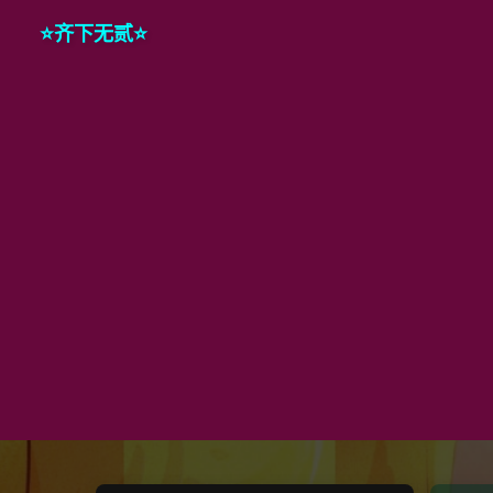
⭐️齐下无贰⭐️