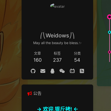
⎛⎝Weidows⎠⎞
May all the beauty be bless.✨
文章
标签
分类
160
237
54
公告
-> 欢迎,锟斤拷! <-