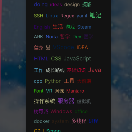
doing
ideas
design
摄影
笔记
SSH
Linux
Regex
yaml
生活
English
游戏
Steam
ARK
Noita
哲学
Dev
医学
VScode
IDEA
健身
猫
JavaScript
HTML
CSS
Java
工作
成长路线
基础知识
Python
工具
cpp
大前端
Font
VR
网课
Manjaro
服务器
操作系统
虚拟机
树莓派
Windows
office
docker
system
多线程
进程
CPU
Scoop