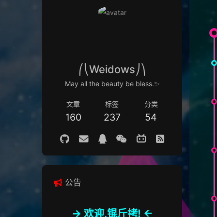
⎛⎝Weidows⎠⎞
May all the beauty be bless.✨
文章
标签
分类
160
237
54
公告
-> 欢迎,锟斤拷! <-