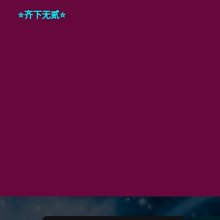
⭐️齐下无贰⭐️