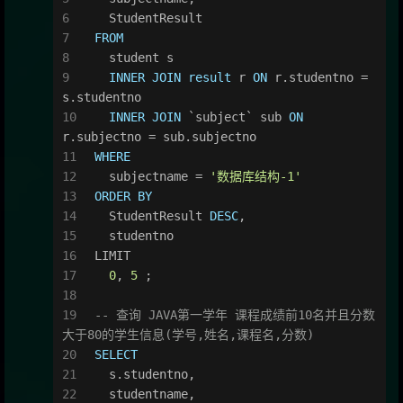
  StudentResult
FROM
  student s
INNER
JOIN
result
 r 
ON
 r.studentno 
=
s.studentno
INNER
JOIN
 `subject` sub 
ON
r.subjectno 
=
 sub.subjectno
WHERE
  subjectname 
=
'数据库结构-1'
ORDER
BY
  StudentResult 
DESC
,
  studentno
LIMIT
0
, 
5
 ;
-- 查询 JAVA第一学年 课程成绩前10名并且分数
大于80的学生信息(学号,姓名,课程名,分数)
SELECT
  s.studentno,
  studentname,