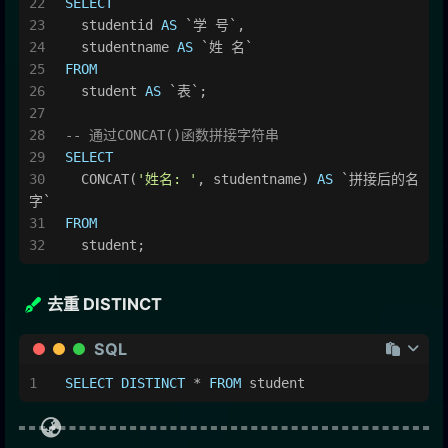
SELECT
  studentid 
AS
 `学 号`,
  studentname 
AS
 `姓 名`
FROM
  student 
AS
 `表`;
-- 通过CONCAT()函数拼接字符串
SELECT
  CONCAT(
'姓名: '
, studentname) 
AS
 `拼接后的名
字`
FROM
  student;
去重 DISTINCT
SQL
SELECT
DISTINCT
*
FROM
 student