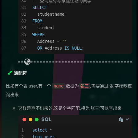
-- 查询没有写家庭住址的同学
SELECT
  studentname
FROM
  student
WHERE
  Address 
=
''
OR
 Address 
IS
NULL
;
通配符
比如有个表 user,有一个
数据为
,需要通过’张’字模糊查
name
张三
询出来
这样是查不出来的,这是全字匹配,换为’张三’可以查出来
SQL
select
*
from
user