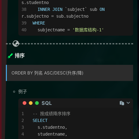
s.studentno
INNER
JOIN
 `subject` sub 
ON
r.subjectno 
=
 sub.subjectno
WHERE
  subjectname 
=
'数据库结构-1'
排序
ORDER BY 列名 ASC/DESC(升序/降)
例子
SQL
-- 按成绩降序排序
SELECT
  s.studentno,
  studentname,