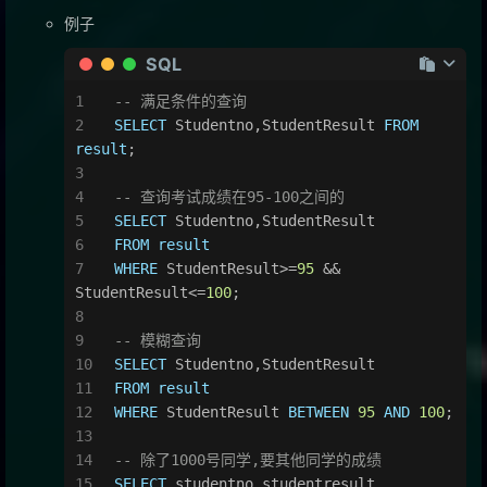
例子
SQL
-- 满足条件的查询
SELECT
 Studentno,StudentResult 
FROM
result
;
-- 查询考试成绩在95-100之间的
SELECT
 Studentno,StudentResult
FROM
result
WHERE
 StudentResult
>=
95
&&
StudentResult
<=
100
;
-- 模糊查询
SELECT
 Studentno,StudentResult
FROM
result
WHERE
 StudentResult 
BETWEEN
95
AND
100
;
-- 除了1000号同学,要其他同学的成绩
SELECT
 studentno,studentresult