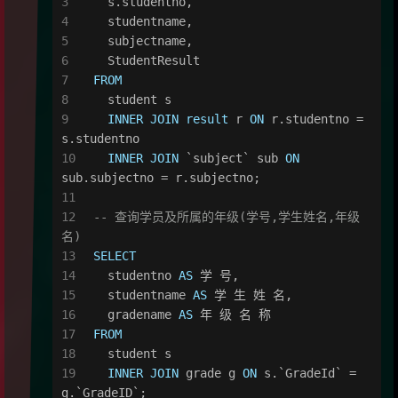
  s.studentno,
  studentname,
  subjectname,
  StudentResult
FROM
  student s
INNER
JOIN
result
 r 
ON
 r.studentno 
=
s.studentno
INNER
JOIN
 `subject` sub 
ON
sub.subjectno 
=
 r.subjectno;
-- 查询学员及所属的年级(学号,学生姓名,年级
名)
SELECT
  studentno 
AS
 学 号,
  studentname 
AS
 学 生 姓 名,
  gradename 
AS
 年 级 名 称
FROM
  student s
INNER
JOIN
 grade g 
ON
 s.`GradeId` 
=
g.`GradeID`;