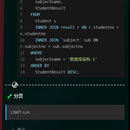
  subjectname,
  StudentResult
FROM
  student s
INNER
JOIN
result
 r 
ON
 r.studentno 
=
s.studentno
INNER
JOIN
 `subject` sub 
ON
r.subjectno 
=
 sub.subjectno
WHERE
  subjectname 
=
'数据库结构-1'
ORDER
BY
  StudentResult 
DESC
;
分页
LIMIT n,m
含义