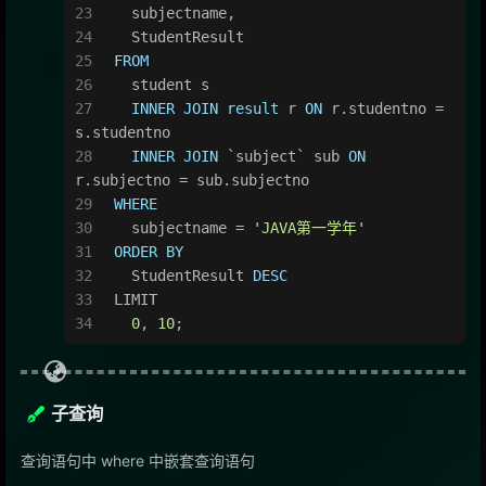
  subjectname,
  StudentResult
FROM
  student s
INNER
JOIN
result
 r 
ON
 r.studentno 
=
s.studentno
INNER
JOIN
 `subject` sub 
ON
r.subjectno 
=
 sub.subjectno
WHERE
  subjectname 
=
'JAVA第一学年'
ORDER
BY
  StudentResult 
DESC
LIMIT
0
, 
10
;
子查询
查询语句中 where 中嵌套查询语句