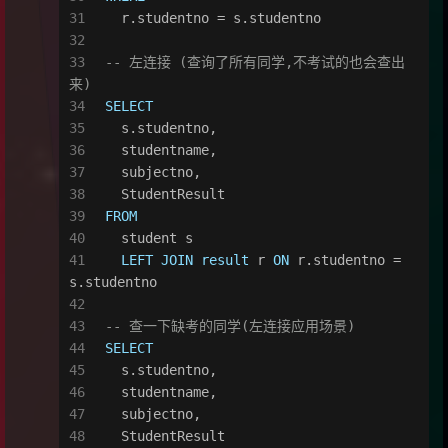
  r.studentno 
=
 s.studentno
-- 左连接 (查询了所有同学,不考试的也会查出
来)
SELECT
  s.studentno,
  studentname,
  subjectno,
  StudentResult
FROM
  student s
LEFT
JOIN
result
 r 
ON
 r.studentno 
=
s.studentno
-- 查一下缺考的同学(左连接应用场景)
SELECT
  s.studentno,
  studentname,
  subjectno,
  StudentResult