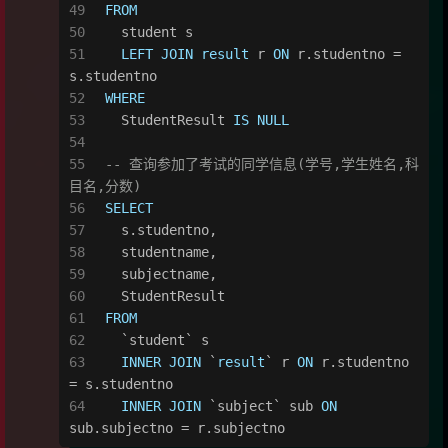
FROM
  student s
LEFT
JOIN
result
 r 
ON
 r.studentno 
=
s.studentno
WHERE
  StudentResult 
IS
NULL
-- 查询参加了考试的同学信息(学号,学生姓名,科
目名,分数)
SELECT
  s.studentno,
  studentname,
  subjectname,
  StudentResult
FROM
  `student` s
INNER
JOIN
 `
result
` r 
ON
 r.studentno 
=
 s.studentno
INNER
JOIN
 `subject` sub 
ON
sub.subjectno 
=
 r.subjectno