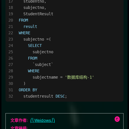
  studentno,
  subjectno,
  StudentResult
FROM
result
WHERE
  subjectno 
=
(
SELECT
      subjectno
FROM
      `subject`
WHERE
      subjectname 
=
'数据库结构-1'
  )
ORDER
BY
  studentresult 
DESC
;
文章作者:
⎛⎝Weidows⎠⎞
文章链接: