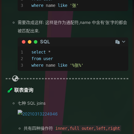
where
 name 
like
'张'
需要改成这样: 这样是作为通配符,name 中含有’张’字的都会
被匹配出来.
SQL
select
*
from
user
where
 name 
like
'%张%'
联表查询
七种 SQL joins
共有四种操作符
inner,full outer,left,right