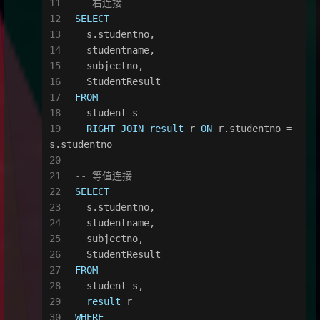
-- 右连接
SELECT
  s.studentno,
  studentname,
  subjectno,
  StudentResult
FROM
  student s
RIGHT
JOIN
result
 r 
ON
 r.studentno 
=
s.studentno
-- 等值连接
SELECT
  s.studentno,
  studentname,
  subjectno,
  StudentResult
FROM
  student s,
result
 r
WHERE