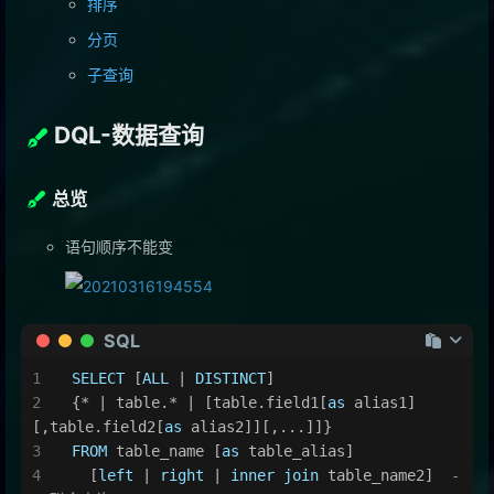
排序
分页
子查询
DQL-数据查询
总览
语句顺序不能变
SQL
SELECT
 [
ALL
|
DISTINCT
]
{
*
|
 table.
*
|
 [table.field1[
as
 alias1]
[,table.field2[
as
 alias2]][,...]]}
FROM
 table_name [
as
 table_alias]
  [
left
|
right
|
inner
join
 table_name2]  
-