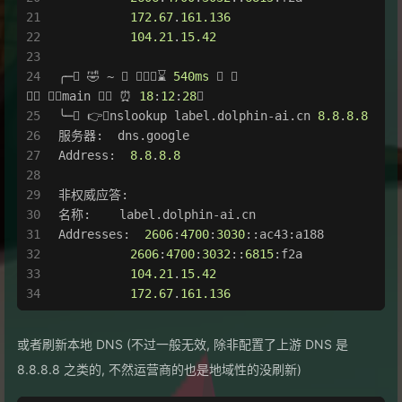
172.67
.
161.136
104.21
.
15.42
╭─ 🤣 ~  ⌛ 
540ms
                                  
 
main
  ⏰ 
18
:
12
:
28

╰─ 👉nslookup 
label
.dolphin-ai
.cn
8.8
.
8.8
服务器:  dns
.google
Address:  
8.8
.
8.8
非权威应答:
名称:    
label
.dolphin-ai
.cn
Addresses:  
2606
:
4700
:
3030
::ac43:a188
2606
:
4700
:
3032
::
6815
:f2a
104.21
.
15.42
172.67
.
161.136
或者刷新本地 DNS (不过一般无效, 除非配置了上游 DNS 是
8.8.8.8 之类的, 不然运营商的也是地域性的没刷新)