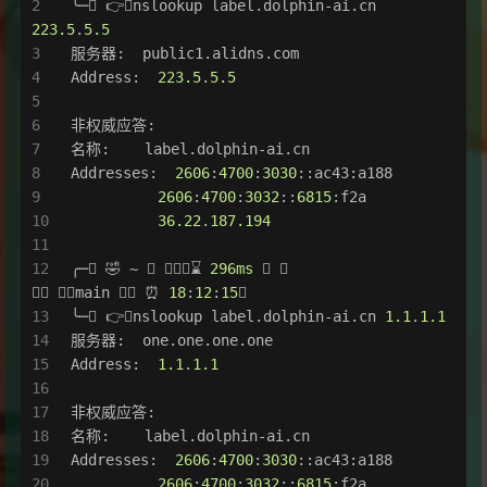
╰─ 👉nslookup 
label
.dolphin-ai
.cn
223.5
.
5.5
服务器:  public1
.alidns
.com
Address:  
223.5
.
5.5
非权威应答:
名称:    
label
.dolphin-ai
.cn
Addresses:  
2606
:
4700
:
3030
::ac43:a188
2606
:
4700
:
3032
::
6815
:f2a
36.22
.
187.194
╭─ 🤣 ~  ⌛ 
296ms
                                  
 
main
  ⏰ 
18
:
12
:
15

╰─ 👉nslookup 
label
.dolphin-ai
.cn
1.1
.
1.1
服务器:  one
.one
.one
.one
Address:  
1.1
.
1.1
非权威应答:
名称:    
label
.dolphin-ai
.cn
Addresses:  
2606
:
4700
:
3030
::ac43:a188
2606
:
4700
:
3032
::
6815
:f2a