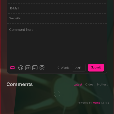
E-Mail
Website
Login
Submit
0
Words
Comments
Latest
Oldest
Hottest
Powered by
Waline
v2.15.5